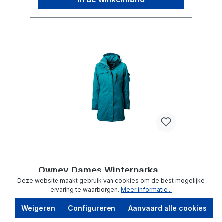
Owney Dames Winterparka
Arctic Aruba Blue
Deze website maakt gebruik van cookies om de best mogelijke
ervaring te waarborgen.
Meer informatie...
Kleur:
Aruba Blue
| Maat:
S
Weigeren
Configureren
Aanvaard alle cookies