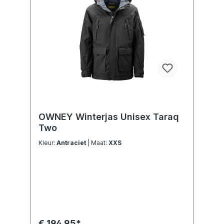
OWNEY Winterjas Unisex Taraq
Two
Kleur:
Antraciet
| Maat:
XXS
€ 194,95*