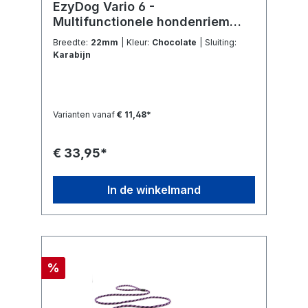
EzyDog Vario 6 -
Multifunctionele hondenriem
Chocolate
Breedte:
22mm
| Kleur:
Chocolate
| Sluiting:
Karabijn
Varianten vanaf
€ 11,48*
€ 33,95*
In de winkelmand
%