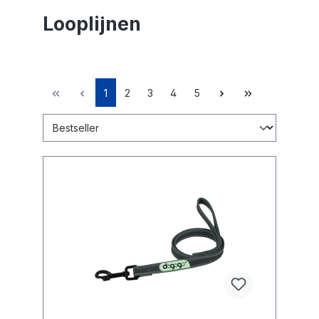
Looplijnen
1
2
3
4
5