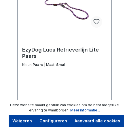
EzyDog Luca Retrieverlijn Lite
Paars
Kleur:
Paars
| Maat:
Small
Deze website maakt gebruik van cookies om de best mogelijke
ervaring te waarborgen.
Meer informatie...
€ 22,36*
Adviesprijs
€ 27,95*
(20%
bespaard)
Weigeren
Configureren
Aanvaard alle cookies