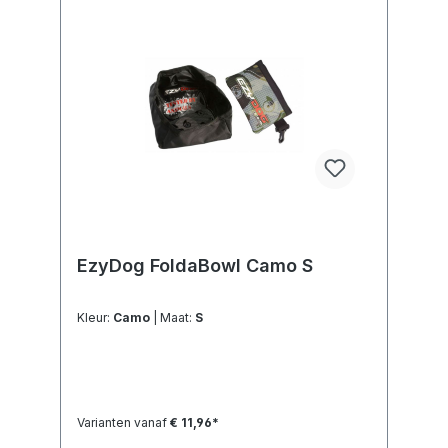
EzyDog FoldaBowl Camo S
Kleur:
Camo
| Maat:
S
Varianten vanaf
€ 11,96*