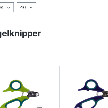
ant
Prijs
elknipper