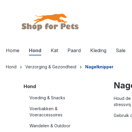
de hoofdinhoud
Home
Hond
Kat
Paard
Kleding
Sale
Hond
Verzorging & Gezondheid
Nagelknipper
Nage
Hond
Voeding & Snacks
Houd de 
stressvri
Voerbakken &
Voeraccessoires
Gebruik
Wandelen & Outdoor