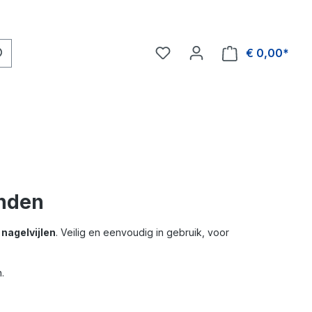
€ 0,00*
onden
n
nagelvijlen
. Veilig en eenvoudig in gebruik, voor
.