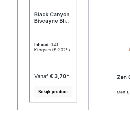
Black Canyon
Biscayne Blik,
Kip & Zalm
Inhoud:
0.41
Kilogram
(€ 9,02* /
1 Kilogram)
Vanaf
€ 3,70*
Zen 
Bekijk product
Maat:
L