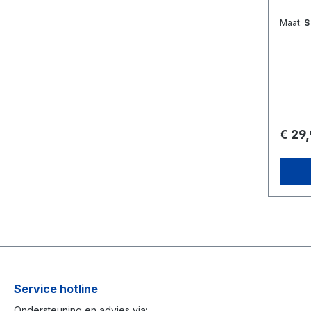
Maat:
S
€ 29
Service hotline
Ondersteuning en advies via: