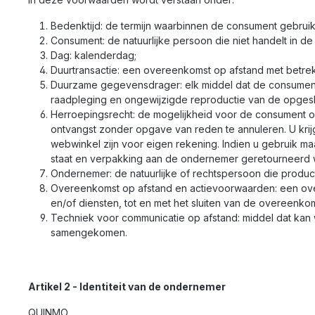
Bedenktijd: de termijn waarbinnen de consument gebruik
Consument: de natuurlijke persoon die niet handelt in 
Dag: kalenderdag;
Duurtransactie: een overeenkomst op afstand met betrekk
Duurzame gegevensdrager: elk middel dat de consument of
raadpleging en ongewijzigde reproductie van de opgesl
Herroepingsrecht: de mogelijkheid voor de consument om
ontvangst zonder opgave van reden te annuleren. U krijg
webwinkel zijn voor eigen rekening. Indien u gebruik maa
staat en verpakking aan de ondernemer geretourneerd w
Ondernemer: de natuurlijke of rechtspersoon die produ
Overeenkomst op afstand en actievoorwaarden: een ove
en/of diensten, tot en met het sluiten van de overeenk
Techniek voor communicatie op afstand: middel dat kan 
samengekomen.
Artikel 2 - Identiteit van de ondernemer
QUINMO