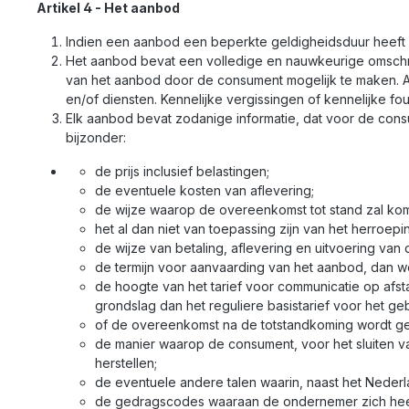
Artikel 4 - Het aanbod
Indien een aanbod een beperkte geldigheidsduur heeft o
Het aanbod bevat een volledige en nauwkeurige omschr
van het aanbod door de consument mogelijk te maken.
en/of diensten. Kennelijke vergissingen of kennelijke f
Elk aanbod bevat zodanige informatie, dat voor de consum
bijzonder:
de prijs inclusief belastingen;
de eventuele kosten van aflevering;
de wijze waarop de overeenkomst tot stand zal kom
het al dan niet van toepassing zijn van het herroepi
de wijze van betaling, aflevering en uitvoering va
de termijn voor aanvaarding van het aanbod, dan w
de hoogte van het tarief voor communicatie op af
grondslag dan het reguliere basistarief voor het ge
of de overeenkomst na de totstandkoming wordt ge
de manier waarop de consument, voor het sluiten 
herstellen;
de eventuele andere talen waarin, naast het Nede
de gedragscodes waaraan de ondernemer zich hee