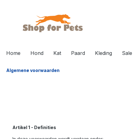
de hoofdinhoud
Home
Hond
Kat
Paard
Kleding
Sale
Algemene voorwaarden
Artikel 1 - Definities
In deze voorwaarden wordt verstaan onder: