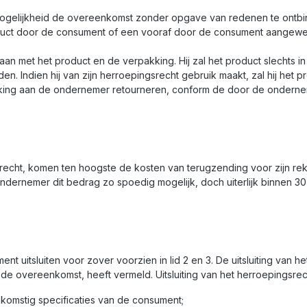
mogelijkheid de overeenkomst zonder opgave van redenen te ontb
roduct door de consument of een vooraf door de consument aang
n met het product en de verpakking. Hij zal het product slechts in
n. Indien hij van zijn herroepingsrecht gebruik maakt, zal hij het 
akking aan de ondernemer retourneren, conform de door de ondernemer
recht, komen ten hoogste de kosten van terugzending voor zijn rek
ndernemer dit bedrag zo spoedig mogelijk, doch uiterlijk binnen 3
uitsluiten voor zover voorzien in lid 2 en 3. De uitsluiting van h
van de overeenkomst, heeft vermeld. Uitsluiting van het herroepingsre
komstig specificaties van de consument;