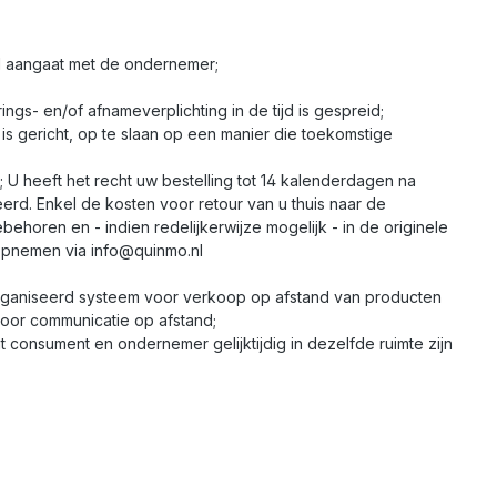
nd aangaat met de ondernemer;
gs- en/of afnameverplichting in de tijd is gespreid;
s gericht, op te slaan op een manier die toekomstige
U heeft het recht uw bestelling tot 14 kalenderdagen na
erd. Enkel de kosten voor retour van u thuis naar de
ehoren en - indien redelijkerwijze mogelijk - in de originele
opnemen via info@quinmo.nl
rganiseerd systeem voor verkoop op afstand van producten
voor communicatie op afstand;
consument en ondernemer gelijktijdig in dezelfde ruimte zijn