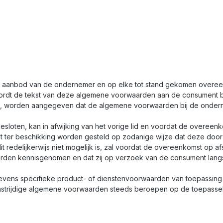
k aanbod van de ondernemer en op elke tot stand gekomen overee
dt de tekst van deze algemene voorwaarden aan de consument beschi
, worden aangegeven dat de algemene voorwaarden bij de ondernem
esloten, kan in afwijking van het vorige lid en voordat de overee
t ter beschikking worden gesteld op zodanige wijze dat deze do
 redelijkerwijs niet mogelijk is, zal voordat de overeenkomst op
den kennisgenomen en dat zij op verzoek van de consument langs 
vens specifieke product- of dienstenvoorwaarden van toepassing z
strijdige algemene voorwaarden steeds beroepen op de toepasselij