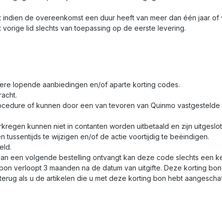
indien de overeenkomst een duur heeft van meer dan één jaar of 
t vorige lid slechts van toepassing op de eerste levering.
andere lopende aanbiedingen en/of aparte korting codes.
racht.
ocedure of kunnen door een van tevoren van Quinmo vastgestelde e
erkregen kunnen niet in contanten worden uitbetaald en zijn uitgeslot
ussentijds te wijzigen en/of de actie voortijdig te beëindigen.
eld.
van een volgende bestelling ontvangt kan deze code slechts een k
 bon verloopt 3 maanden na de datum van uitgifte. Deze korting bon
rug als u de artikelen die u met deze korting bon hebt aangeschaft,