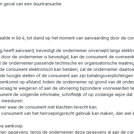
n geval van een duurtransactie.
de in lid 4, tot stand op het moment van aanvaarding door de co
g heeft aanvaard, bevestigt de ondernemer onverwijld langs elekt
t door de ondernemer is bevestigd, kan de consument de overeenk
eft de ondernemer passende technische en organisatorische maatreg
n de consument elektronisch kan betalen, zal de ondernemer daarto
de hoogte stellen of de consument aan zijn betalingsverplichtingen
eenkomst op afstand. Indien de ondernemer op grond van dit ond
anvraag te weigeren of aan de uitvoering bijzondere voorwaarden t
sument de volgende informatie, schriftelijk of op zodanige wijze d
 meesturen:
er waar de consument met klachten terecht kan;
nsument van het herroepingsrecht gebruik kan maken, dan wel een 
 na aankoop;
omen gegevens, tenzij de ondernemer deze gegevens al aan de cons