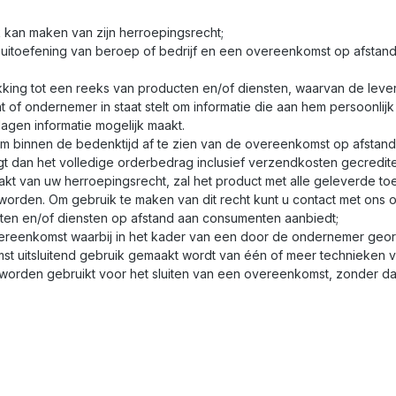
 kan maken van zijn herroepingsrecht;
de uitoefening van beroep of bedrijf en een overeenkomst op afsta
ing tot een reeks van producten en/of diensten, waarvan de leverin
 ondernemer in staat stelt om informatie die aan hem persoonlijk i
agen informatie mogelijk maakt.
 binnen de bedenktijd af te zien van de overeenkomst op afstand; 
t dan het volledige orderbedrag inclusief verzendkosten gecredite
kt van uw herroepingsrecht, zal het product met alle geleverde toeb
orden. Om gebruik te maken van dit recht kunt u contact met ons 
cten en/of diensten op afstand aan consumenten aanbiedt;
reenkomst waarbij in het kader van een door de ondernemer geo
omst uitsluitend gebruik gemaakt wordt van één of meer technieken 
worden gebruikt voor het sluiten van een overeenkomst, zonder dat 