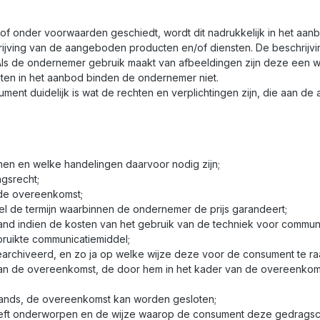
f onder voorwaarden geschiedt, wordt dit nadrukkelijk in het aan
ijving van de aangeboden producten en/of diensten. De beschrijv
 Als de ondernemer gebruik maakt van afbeeldingen zijn deze ee
outen in het aanbod binden de ondernemer niet.
ent duidelijk is wat de rechten en verplichtingen zijn, die aan de 
en en welke handelingen daarvoor nodig zijn;
ngsrecht;
n de overeenkomst;
el de termijn waarbinnen de ondernemer de prijs garandeert;
stand indien de kosten van het gebruik van de techniek voor comm
bruikte communicatiemiddel;
archiveerd, en zo ja op welke wijze deze voor de consument te ra
van de overeenkomst, de door hem in het kader van de overeenkom
rlands, de overeenkomst kan worden gesloten;
ft onderworpen en de wijze waarop de consument deze gedragsco