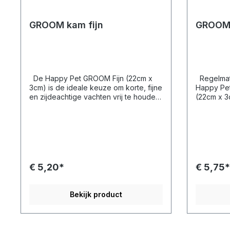
GROOM kam fijn
GROOM
De Happy Pet GROOM Fijn (22cm x
Regelmat
3cm) is de ideale keuze om korte, fijne
Happy Pe
en zijdeachtige vachten vrij te houden
(22cm x 3
van knopen en klitten. Regelmatig
lange en d
kammen houdt de vacht van uw hond
knopen en 
gezond, schoon en glanzend. Ons
verzorging
verzorgingsassortiment is geschikt
voor alle 
voor alle haartypes, lang of kort, dik of
dun. Duurzame roestvrijstalen pinnen
dun. Duurzame roestvrijstalen pinnen
met ronde
met ronde randen om de huid te
bescherme
€ 5,20*
€ 5,75*
beschermen Afgeronde kunststof lijst
om versto
om verstopping te minimaliseren en
statische 
statische elektriciteit te verminderen
Ergonomi
Bekijk product
Ergonomisch gevormde comfortgreep
Geschikt 
Geschikt voor middellange tot lange
en dikke huiden