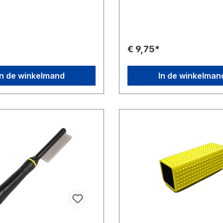
n en helpt bij regelmatig
huisdieren op de voorgrond 
ten te voorkomen. Wasbare
kam past zich aan op de vo
lon borstelharen
het lichaam van uw huisdier t
sch gevormde
vuil en dood haar voorzichti
ndgreep Ideaal voor
verwijderen en klitten voorzi
*
€ 9,75*
katten en kleine dieren met
rechttrekken. Kam met pinnen met
kort tot halflang haar
ronde randen om de huid te
beschermen Schuine kop vo
In de winkelmand
In de winkelman
effectieve verzorging Afge
kunststof lijst om verstoppin
minimaliseren en statische elek
te verminderen Ergonomisch
gevormde comforthandgreep
voor dikke, dubbele en vlak
coatings