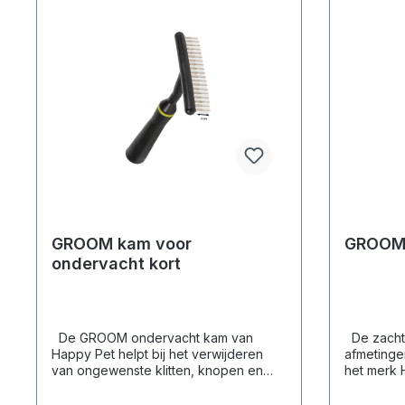
GROOM kam voor
GROOM b
ondervacht kort
De GROOM ondervacht kam van
De zachte
Happy Pet helpt bij het verwijderen
afmetinge
van ongewenste klitten, knopen en
het merk 
ruien van je huisdier. Het is ideaal voor
dagelijkse
het bestrijden van pluizige en
Reinigt op