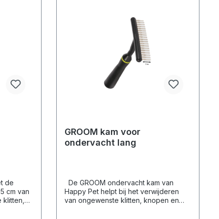
GROOM kam voor
ondervacht lang
et de
De GROOM ondervacht kam van
 5 cm van
Happy Pet helpt bij het verwijderen
klitten,
van ongewenste klitten, knopen en
t tegen te
ruien van je huisdier. Het is ideaal voor
n de
het bestrijden van pluizige en