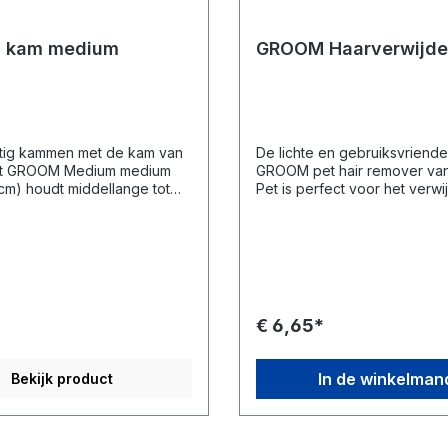
 kam medium
GROOM Haarverwijde
ig kammen met de kam van
De lichte en gebruiksvriendel
t GROOM Medium medium
GROOM pet hair remover va
cm) houdt middellange tot
Pet is perfect voor het verw
ikke vachten vrij van
van bijna elk type huisdierha
klitten. Ons
tapijten of zachte meubels in
sassortiment is geschikt
ook ideaal voor de ontharin
haartypes, lang of kort, dik of
auto.
 randen om de huid te
n Afgeronde kunststof lijst
€ 6,65*
pping te minimaliseren en
elektriciteit te verminderen
sch gevormde comfortgreep
In de winkelman
Bekijk product
voor middellange tot lange
en dikke huiden