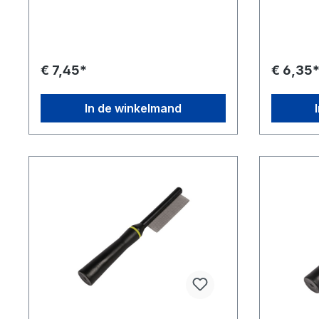
ongewenste ondervacht om de vacht
verwijdere
van een hond of kat gezond, schoon
gebruik klit
en glanzend te houden. Afgeronde
zachte ny
pinnen om de huid te masseren en te
Ergonomi
beschermen Schuine kop voor
comfortha
€ 7,45*
€ 6,35
effectieve verzorging Afgeronde
puppy's, 
kunststof lijst om verstopping te
minimaliseren en statische elektriciteit
In de winkelmand
te verminderen Ergonomisch
gevormde comfortgreep Ideaal voor
het uitdunnen van de vacht,
verkrijgbaar in twee maten Maten: Kort
- 19cm x 12cm x 2cm Lang - 19cm x
12cm x 3cm