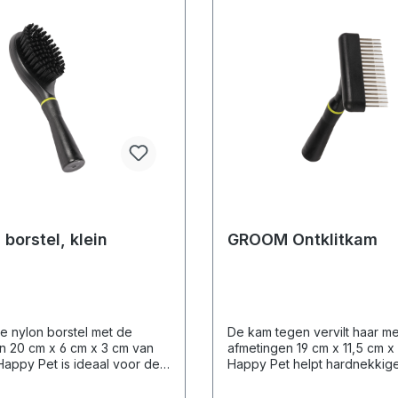
orstel, klein
GROOM Ontklitkam
 nylon borstel met de
De kam tegen vervilt haar m
n 20 cm x 6 cm x 3 cm van
afmetingen 19 cm x 11,5 cm x
Happy Pet is ideaal voor de
Happy Pet helpt hardnekkige 
 verzorging van huisdieren.
klitten en pluizige ondervach
 milde wijze haar te
gaan, waarbij het comfort va