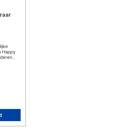
raar
ijke
n Happy
ijderen
ar van
 huis maar
g in de
d