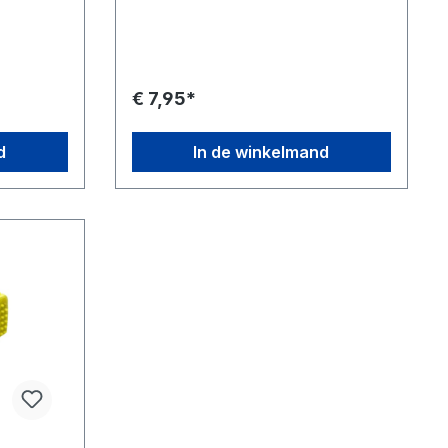
staat. De
ongewenste ondervacht om de vacht
rmen van
van een hond of kat gezond, schoon
erwijl ze
en glanzend te houden. Afgeronde
g
pinnen om de huid te masseren en te
chtig
beschermen Schuine kop voor
€ 7,95*
effectieve verzorging Afgeronde
kunststof lijst om verstopping te
or
minimaliseren en statische elektriciteit
d
In de winkelmand
ronde
te verminderen Ergonomisch
gen te
gevormde comfortgreep Ideaal voor
triciteit
het uitdunnen van de vacht,
verkrijgbaar in twee maten Maten: Kort
 Ideaal
- 19cm x 12cm x 2cm Lang - 19cm x
ke
12cm x 3cm