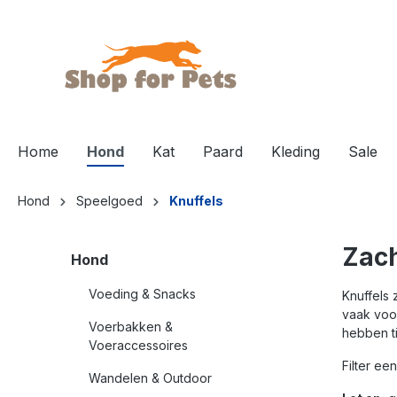
de hoofdinhoud
Home
Hond
Kat
Paard
Kleding
Sale
Hond
Speelgoed
Knuffels
Zach
Hond
Voeding & Snacks
Knuffels 
vaak voo
Voerbakken &
hebben ti
Voeraccessoires
Filter ee
Wandelen & Outdoor