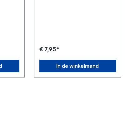
€ 7,95*
d
In de winkelmand