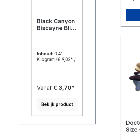
Black Canyon
Biscayne Blik,
Kip & Zalm
Inhoud:
0.41
Kilogram
(€ 9,02* /
1 Kilogram)
Vanaf
€ 3,70*
Bekijk product
Doct
Size 