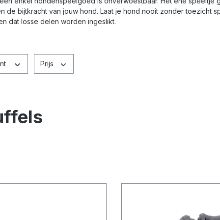
een enkel hondenspeelgoed is onverwoestbaar. Het ene speeltje ga
n de bijtkracht van jouw hond. Laat je hond nooit zonder toezicht 
n dat losse delen worden ingeslikt.
ant
Prijs
ffels