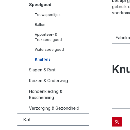
Let op:
g
Speelgoed
gebruik e
voorkome
Touwspeeltjes
Ballen
Apporteer- &
Fabrik
Trekspeelgoed
Waterspeelgoed
Knuffels
Knu
Slapen & Rust
Reizen & Onderweg
Hondenkleding &
Bescherming
Verzorging & Gezondheid
Kat
%