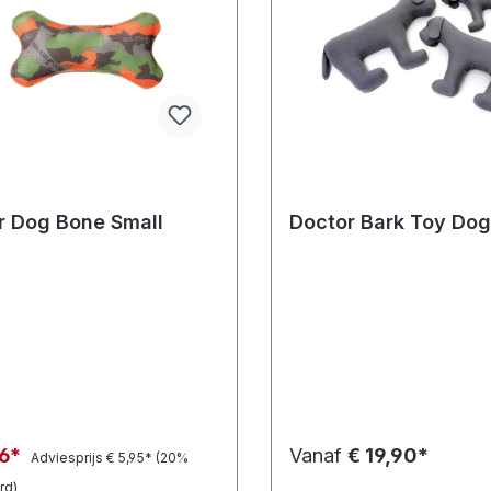
r Dog Bone Small
Doctor Bark Toy Dog 
76*
Vanaf
€ 19,90*
Adviesprijs
€ 5,95*
(20%
rd)