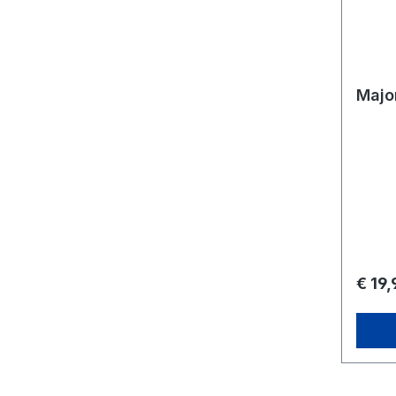
Majo
€ 19