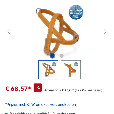
%
€ 68,57*
Adviesprijs
€ 97,95*
(29.99% bespaard)
*Prijzen incl. BTW en excl. verzendkosten
Beschikbaar, levertijd: 1 - 3 werkdagen